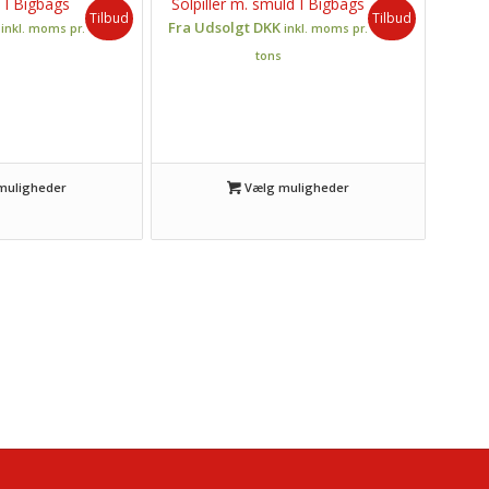
 I Bigbags
Solpiller m. smuld I Bigbags
Tilbud
Tilbud
K
Fra Udsolgt DKK
inkl. moms pr.
inkl. moms pr.
tons
muligheder
Vælg muligheder