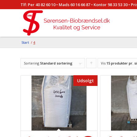
Tlf:
Per 40 82 60 10
•
Mads 60 16 66 87
•
Kontor 98 33 53 30
• Pr
Start
/
4
Sortering
Standard sortering
Vis
Click
15 produkter pr. s
to
Udsolgt
order
products
ascending