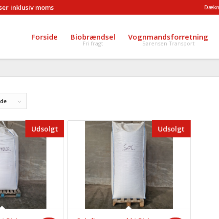
iser inklusiv moms
Dækn
Forside
Biobrændsel
Vognmandsforretning
Fri fragt
Sørensen Transport
ide
Udsolgt
Udsolgt