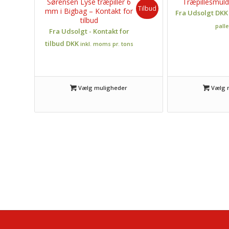
Sørensen Lyse træpiller 6
Træpillesmuld
Tilbud
mm i Bigbag – Kontakt for
Fra Udsolgt DK
tilbud
palle
Fra Udsolgt - Kontakt for
tilbud DKK
inkl. moms pr. tons
Vælg muligheder
Vælg 