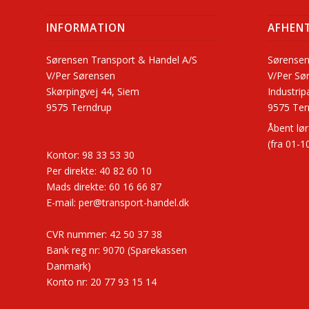
INFORMATION
AFHEN
Sørensen Transport & Handel A/S
Sørensen
V/Per Sørensen
V/Per Sø
Skørpingvej 44, Siem
Industrip
9575 Terndrup
9575 Ter
Åbent lør
(fra 01-10
Kontor:
98 33 53 30
Per direkte:
40 82 60 10
Mads direkte:
60 16 66 87
E-mail:
per@transport-handel.dk
CVR nummer:
42 50 37 38
Bank reg nr: 9070 (Sparekassen
Danmark)
Konto nr: 20 77 93 15 14