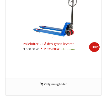
Palleløfter – Få den gratis leveret !
Tilbud
Original
Current
3,500.00
kr.
2,975.00
kr.
inkl. moms
price
price
was:
is:
3,500.00 kr..
2,975.00 kr..
Vælg muligheder