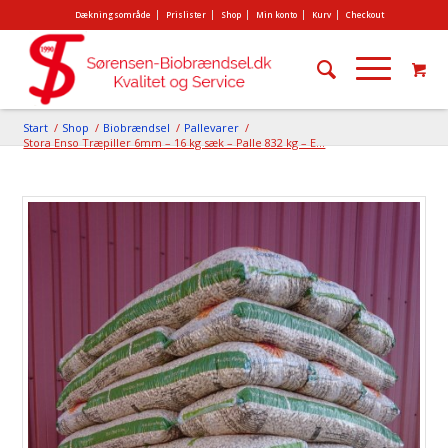
Dækningsområde
Prislister
Shop
Min konto
Kurv
Checkout
Start
/
Shop
/
Biobrændsel
/
Pallevarer
/
Stora Enso Træpiller 6mm – 16 kg sæk – Palle 832 kg – E...