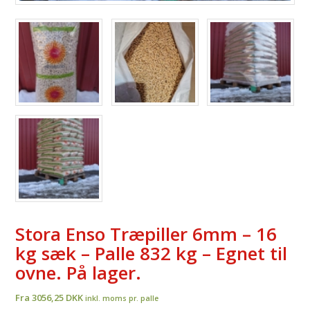
Stora Enso Træpiller 6mm – 16
kg sæk – Palle 832 kg – Egnet til
ovne. På lager.
Fra 3056,25 DKK
inkl. moms pr. palle