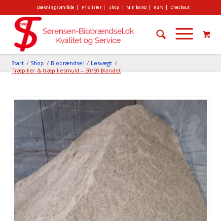
Dækningsområde
Prislister
Shop
Min konto
Kurv
Checkout
Start
/
Shop
/
Biobrændsel
/
Løsvægt
/
Træpiller & træpillesmuld – 50/50 Blandet