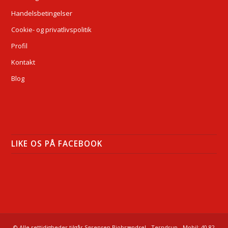
Handelsbetingelser
Cookie- og privatlivspolitik
Profil
Kontakt
Blog
LIKE OS PÅ FACEBOOK
© Alle rettidigheder tilgår Sørensen Biobrændsel - Terndrup - Mobil: 40 82